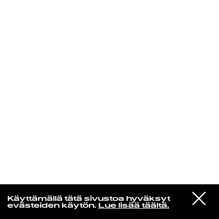
KIRJAUDU SISÄÄN
Radio Helsingin aamut
VIESTI
The Durutti Column
Käyttämällä tätä sivustoa hyväksyt
STUDIOON
Time Present and Time Past
evästeiden käytön.
Lue lisää täältä.