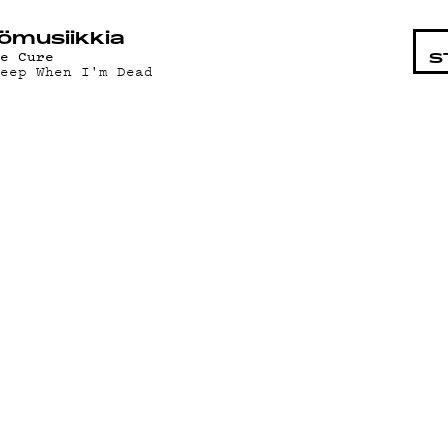
STA
ö­mu­siik­kia
he Cure
S
leep When I'm Dead