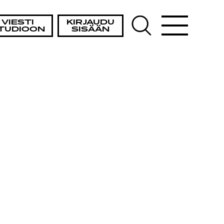
VIESTI
KIRJAUDU
TUDIOON
SISÄÄN