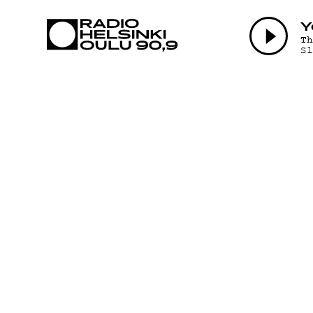
AJANKOHTAI
Y
T
S
OHJELMAT
TEKIJÄT
ON-DEMAND
PODCAST
MAINOSTA