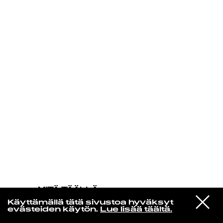
KIRJAUDU SISÄÄN
MITÄ TÄÄLLÄ
TAPAHTUU
VIESTI
The Jayhawks
Käyttämällä tätä sivustoa hyväksyt
STUDIOON
Clouds
evästeiden käytön.
Lue lisää täältä.