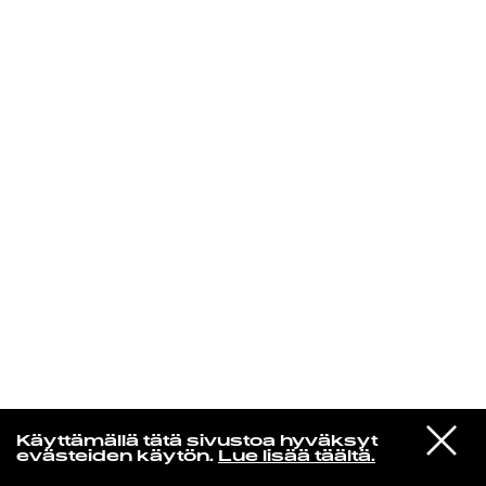
KIRJAUDU SISÄÄN
Espresso martini
VIESTI
Jamie xx
Käyttämällä tätä sivustoa hyväksyt
STUDIOON
Treat Each Other Right
evästeiden käytön.
Lue lisää täältä.