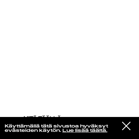
KIRJAUDU SISÄÄN
MITÄ TÄÄLLÄ
TAPAHTUU
VIESTI
Iceage
Käyttämällä tätä sivustoa hyväksyt
STUDIOON
No Fear
evästeiden käytön.
Lue lisää täältä.