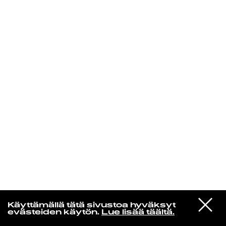
KIRJAUDU SISÄÄN
VIESTI
Norpan maailma
Käyttämällä tätä sivustoa hyväksyt
STUDIOON
evästeiden käytön.
Lue lisää täältä.