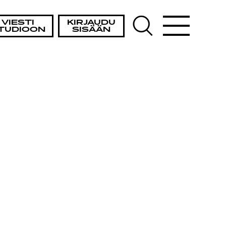
VIESTI
KIRJAUDU
TUDIOON
SISÄÄN