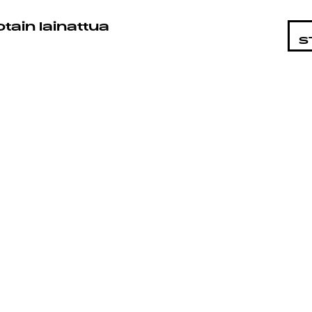
STA
otain lainattua
S