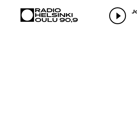
AJANKOHTAI
J
OHJELMAT
TEKIJÄT
ON-DEMAND
PODCAST
MAINOSTA