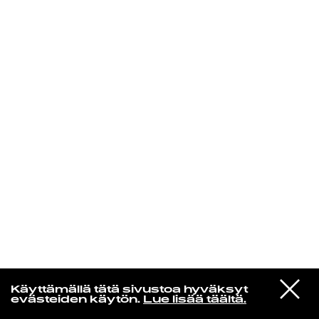
KIRJAUDU SISÄÄN
Edu Kehäkettunen
VIESTI
Mariya Takeuchi
Käyttämällä tätä sivustoa hyväksyt
STUDIOON
シェットランドに頬をうずめて
evästeiden käytön.
Lue lisää täältä.