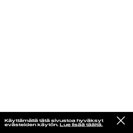
KIRJAUDU SISÄÄN
Yö­mu­siik­kia
VIESTI
Let's Eat Them
Käyttämällä tätä sivustoa hyväksyt
STUDIOON
Turkkilaisessa baarissa
evästeiden käytön.
Lue lisää täältä.