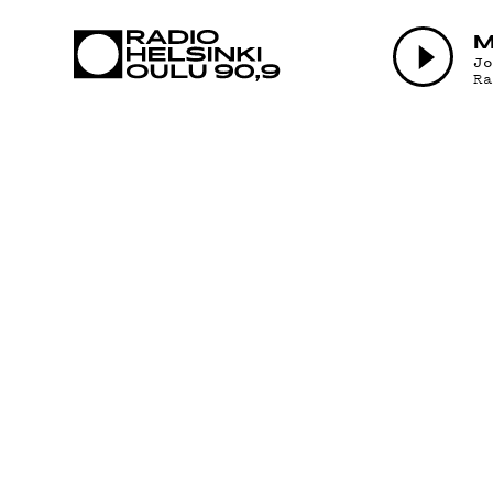
AJANKOHTAI
M
J
R
OHJELMAT
TEKIJÄT
ON-DEMAND
PODCAST
MAINOSTA