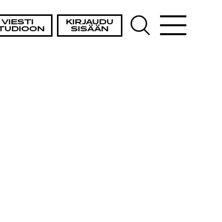
VIESTI
KIRJAUDU
TUDIOON
SISÄÄN