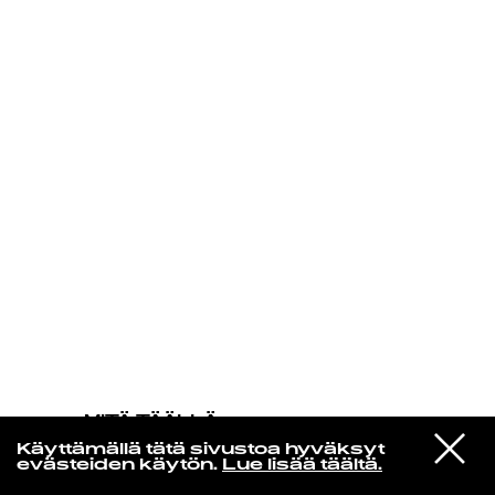
KIRJAUDU SISÄÄN
MITÄ TÄÄLLÄ
TAPAHTUU
VIESTI
The Replacements
Käyttämällä tätä sivustoa hyväksyt
STUDIOON
Swingin Party
evästeiden käytön.
Lue lisää täältä.