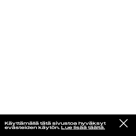
KIRJAUDU SISÄÄN
VIESTI
Radio Helsingin aamut
Käyttämällä tätä sivustoa hyväksyt
STUDIOON
evästeiden käytön.
Lue lisää täältä.