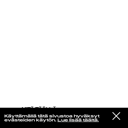
KIRJAUDU SISÄÄN
MITÄ TÄÄLLÄ
TAPAHTUU
VIESTI
The Floaters
Käyttämällä tätä sivustoa hyväksyt
STUDIOON
Float On
evästeiden käytön.
Lue lisää täältä.