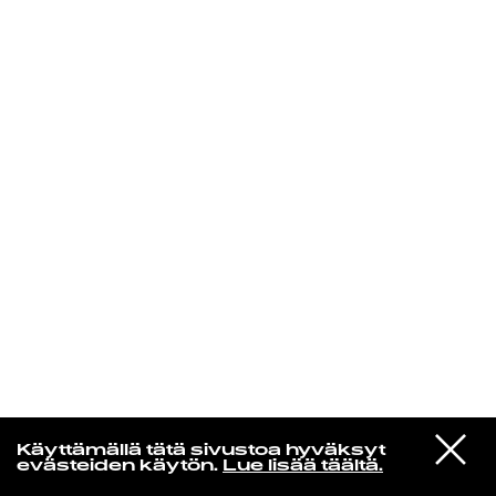
KIRJAUDU SISÄÄN
Radio Helsingin aamut
VIESTI
The Rose Hips
Käyttämällä tätä sivustoa hyväksyt
STUDIOON
Spacey
evästeiden käytön.
Lue lisää täältä.