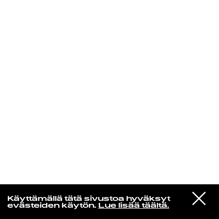
KIRJAUDU SISÄÄN
MUSAMUSA
VIESTI
Iterum Nata
Käyttämällä tätä sivustoa hyväksyt
STUDIOON
Forgiveness Undone
evästeiden käytön.
Lue lisää täältä.