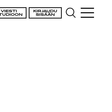
VIESTI
KIRJAUDU
TUDIOON
SISÄÄN