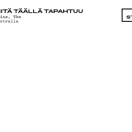
STA
ITÄ TÄÄLLÄ TAPAHTUU
hins, The
S
ustralia