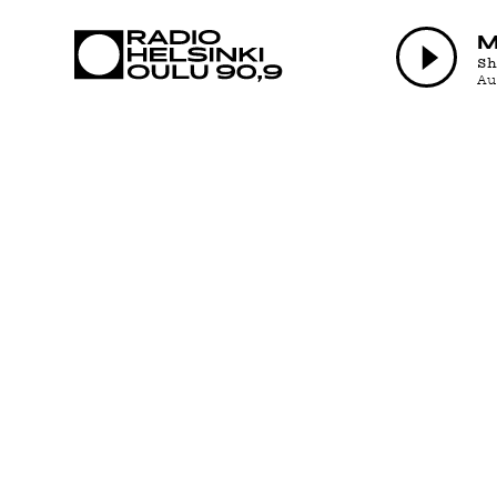
AJANKOHTAI
M
S
A
OHJELMAT
TEKIJÄT
ON-DEMAND
PODCAST
MAINOSTA