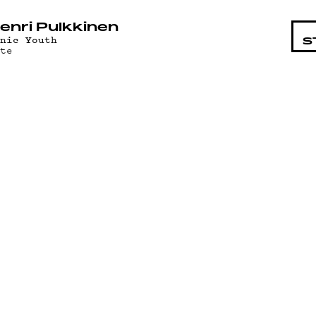
STA
enri Pulkkinen
onic Youth
S
ote