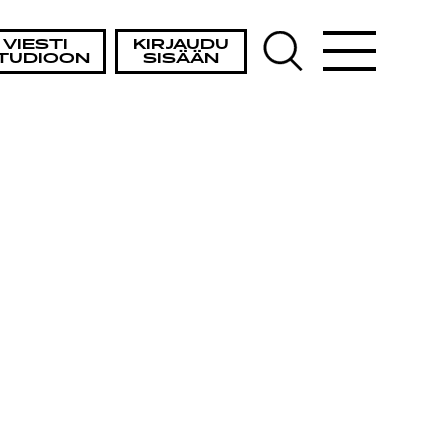
VIESTI
KIRJAUDU
TUDIOON
SISÄÄN