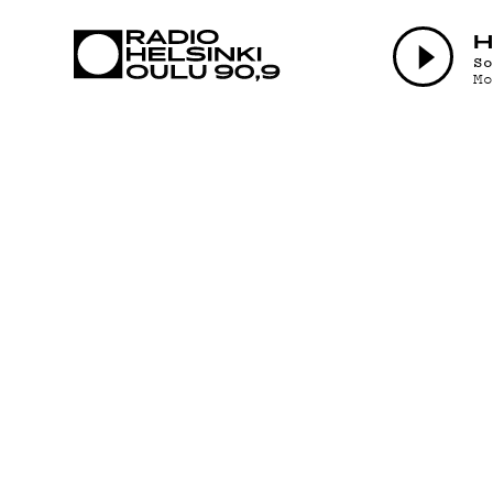
AJANKOHTAI
H
S
M
OHJELMAT
TEKIJÄT
ON-DEMAND
PODCAST
MAINOSTA