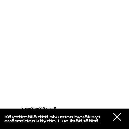
KIRJAUDU SISÄÄN
MITÄ TÄÄLLÄ
TAPAHTUU
VIESTI
Les Sympathics De Porto Novo
Käyttämällä tätä sivustoa hyväksyt
STUDIOON
A Min We Vo Nou We
evästeiden käytön.
Lue lisää täältä.