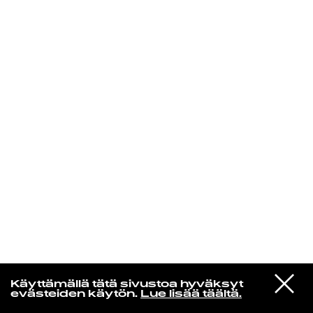
KIRJAUDU SISÄÄN
Edu Kehäkettunen
VIESTI
Mariya Takeuchi
Käyttämällä tätä sivustoa hyväksyt
STUDIOON
シェットランドに頬をうずめて
evästeiden käytön.
Lue lisää täältä.