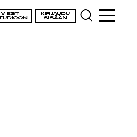
VIESTI
KIRJAUDU
TUDIOON
SISÄÄN