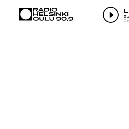
AJANKOHTAI
L
M
T
OHJELMAT
TEKIJÄT
ON-DEMAND
PODCAST
MAINOSTA