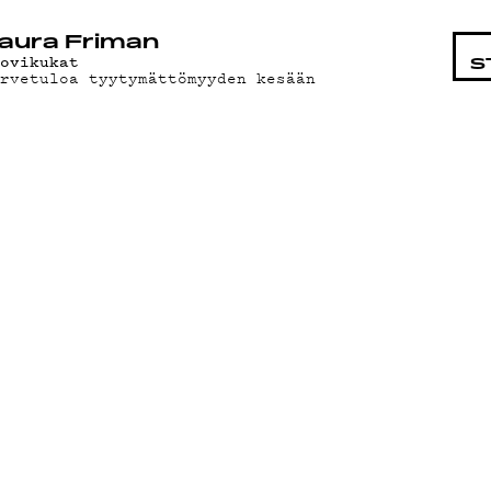
STA
aura Friman
uovikukat
S
ervetuloa tyytymättömyyden kesään