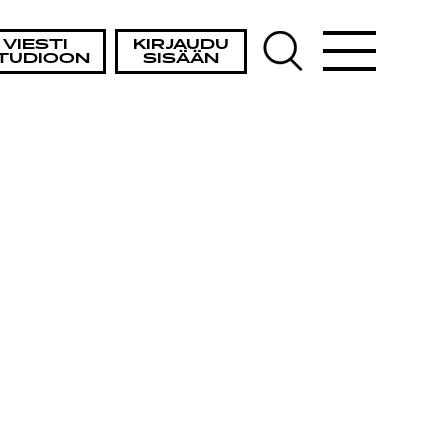
VIESTI
KIRJAUDU
TUDIOON
SISÄÄN