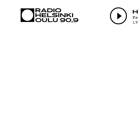
AJANKOHTAI
H
F
1
OHJELMAT
TEKIJÄT
ON-DEMAND
PODCAST
MAINOSTA