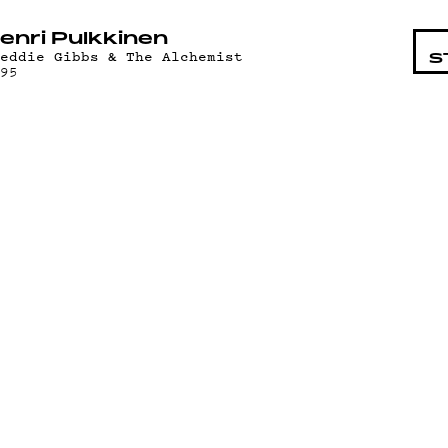
STA
enri Pulkkinen
reddie Gibbs & The Alchemist
S
995