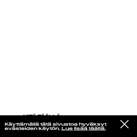
KIRJAUDU SISÄÄN
MITÄ TÄÄLLÄ
TAPAHTUU
VIESTI
The Floaters
Käyttämällä tätä sivustoa hyväksyt
STUDIOON
Float On
evästeiden käytön.
Lue lisää täältä.