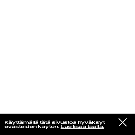
KIRJAUDU SISÄÄN
Jazz kiinnostaa
VIESTI
Florence Adooni
Käyttämällä tätä sivustoa hyväksyt
STUDIOON
Mam Pe'ela Su'ure
evästeiden käytön.
Lue lisää täältä.