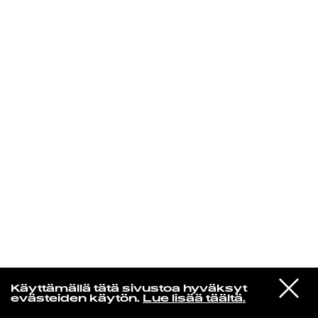
KIRJAUDU SISÄÄN
Jazz kiinnostaa
VIESTI
Florence Adooni
Käyttämällä tätä sivustoa hyväksyt
STUDIOON
Mam Pe'ela Su'ure
evästeiden käytön.
Lue lisää täältä.