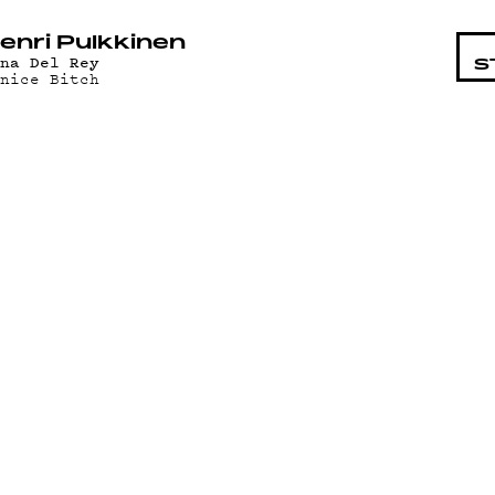
STA
enri Pulkkinen
ana Del Rey
S
enice Bitch