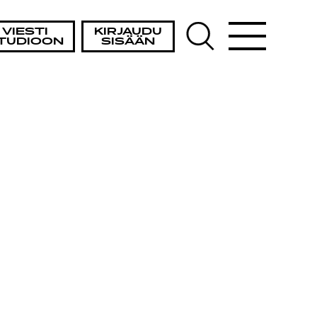
VIESTI
KIRJAUDU
TUDIOON
SISÄÄN