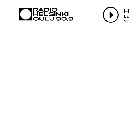
AJANKOHTAI
H
L
V
OHJELMAT
TEKIJÄT
ON-DEMAND
PODCAST
MAINOSTA