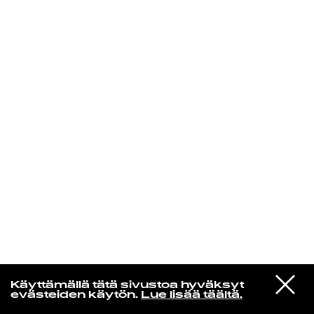
KIRJAUDU SISÄÄN
VIESTI
Rakkaudesta
Käyttämällä tätä sivustoa hyväksyt
STUDIOON
evästeiden käytön.
Lue lisää täältä.