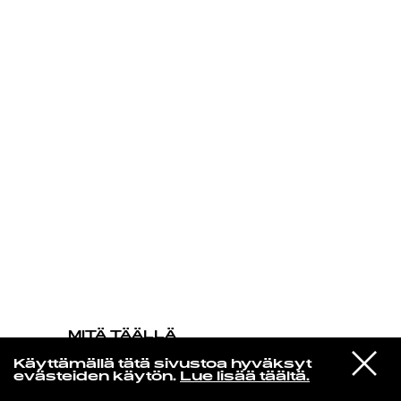
KIRJAUDU SISÄÄN
MITÄ TÄÄLLÄ
TAPAHTUU
VIESTI
Blue Gas
Käyttämällä tätä sivustoa hyväksyt
STUDIOON
Shadows From Nowhere (Danilo Braca
evästeiden käytön.
Lue lisää täältä.
ReVision)