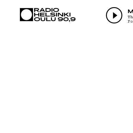
AJANKOHTAI
M
T
F
OHJELMAT
TEKIJÄT
ON-DEMAND
PODCAST
MAINOSTA