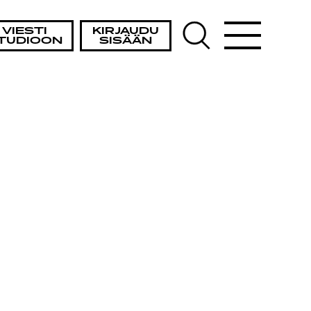
VIESTI
KIRJAUDU
TUDIOON
SISÄÄN