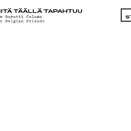
STA
ITÄ TÄÄLLÄ TAPAHTUU
he Durutti Column
S
or Belgian Friends