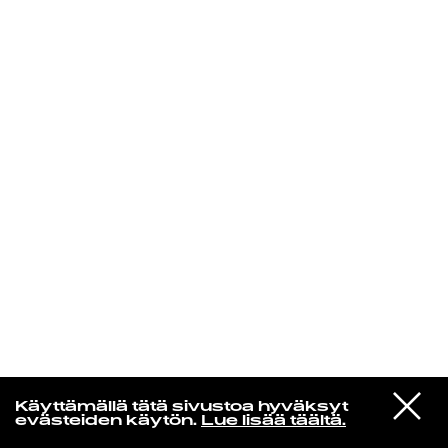
KIRJAUDU SISÄÄN
MUSAMUSA
VIESTI
Jess By The Lake
Käyttämällä tätä sivustoa hyväksyt
STUDIOON
Sister
evästeiden käytön.
Lue lisää täältä.