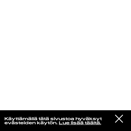
KIRJAUDU SISÄÄN
VIESTI
Laura Friman
Käyttämällä tätä sivustoa hyväksyt
STUDIOON
evästeiden käytön.
Lue lisää täältä.