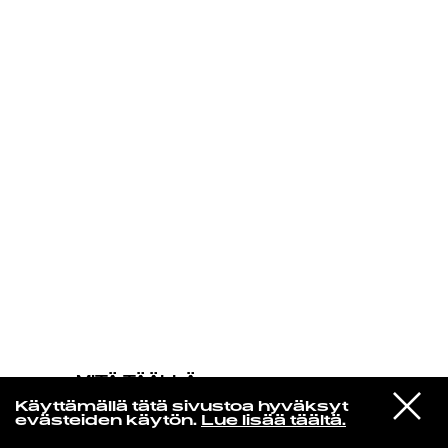
KIRJAUDU SISÄÄN
MITÄ TÄÄLLÄ
TAPAHTUU
VIESTI
The Roots Feat. Dice Raw
Käyttämällä tätä sivustoa hyväksyt
STUDIOON
Episodes
evästeiden käytön.
Lue lisää täältä.