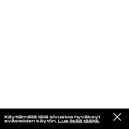
KIRJAUDU SISÄÄN
Radio Helsingin aamut
VIESTI
Soccer Mommy
Käyttämällä tätä sivustoa hyväksyt
STUDIOON
Soak Up The Sun
evästeiden käytön.
Lue lisää täältä.