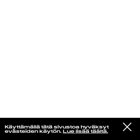
KIRJAUDU SISÄÄN
Radio Helsingin aamut
VIESTI
Soccer Mommy
Käyttämällä tätä sivustoa hyväksyt
STUDIOON
Soak Up The Sun
evästeiden käytön.
Lue lisää täältä.