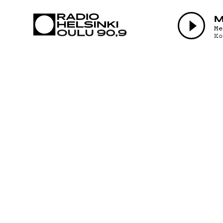
AJANKOHTAI
M
M
K
OHJELMAT
TEKIJÄT
ON-DEMAND
PODCAST
MAINOSTA