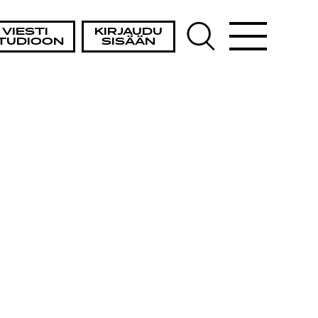
VIESTI
KIRJAUDU
TUDIOON
SISÄÄN