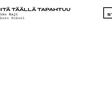
STA
ITÄ TÄÄLLÄ TAPAHTUU
eiko Kaji
S
okoro Nokori