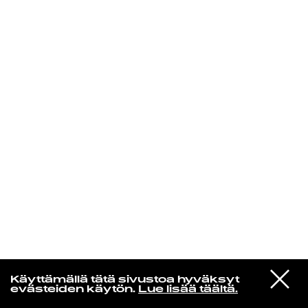
KIRJAUDU SISÄÄN
Yö­mu­siik­kia
VIESTI
Orvokki
Käyttämällä tätä sivustoa hyväksyt
STUDIOON
Anteeksi, en osannut
evästeiden käytön.
Lue lisää täältä.