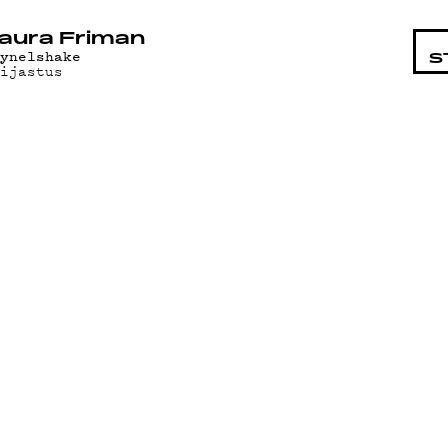
STA
aura Friman
yynelshake
S
eijastus