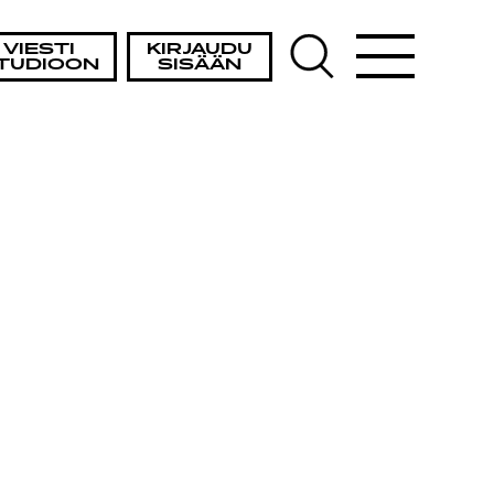
VIESTI
KIRJAUDU
TUDIOON
SISÄÄN