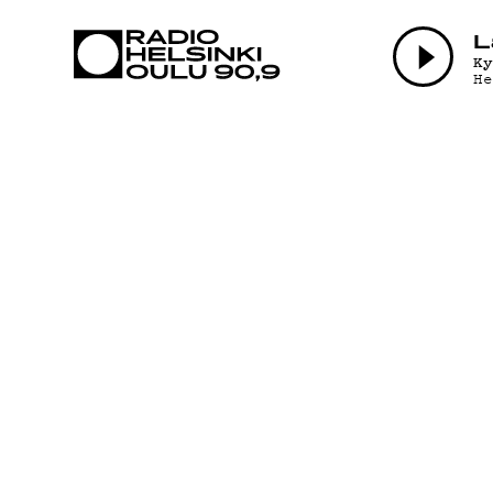
AJANKOHTAI
L
K
H
OHJELMAT
TEKIJÄT
ON-DEMAND
PODCAST
MAINOSTA