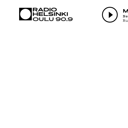
AJANKOHTAI
M
N
R
OHJELMAT
TEKIJÄT
ON-DEMAND
PODCAST
MAINOSTA