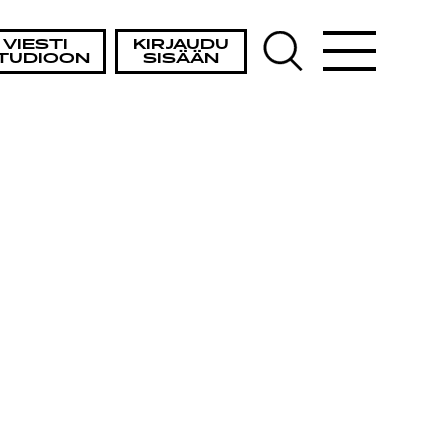
VIESTI
KIRJAUDU
TUDIOON
SISÄÄN