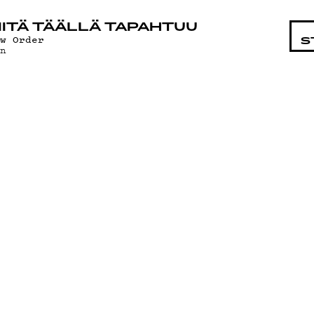
STA
ITÄ TÄÄLLÄ TAPAHTUU
ew Order
S
un