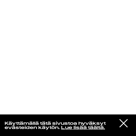
KIRJAUDU SISÄÄN
Edu Kehäkettunen
VIESTI
Mariya Takeuchi
Käyttämällä tätä sivustoa hyväksyt
STUDIOON
シェットランドに頬をうずめて
evästeiden käytön.
Lue lisää täältä.