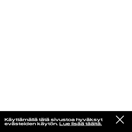
KIRJAUDU SISÄÄN
Aikakone
VIESTI
Mariya Takeuchi
Käyttämällä tätä sivustoa hyväksyt
STUDIOON
シェットランドに頬をうずめて
evästeiden käytön.
Lue lisää täältä.