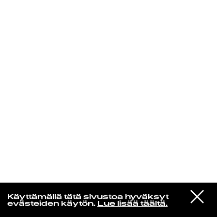
KIRJAUDU SISÄÄN
Edu Kehäkettunen
VIESTI
Mariya Takeuchi
Käyttämällä tätä sivustoa hyväksyt
STUDIOON
シェットランドに頬をうずめて
evästeiden käytön.
Lue lisää täältä.