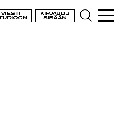
VIESTI
KIRJAUDU
TUDIOON
SISÄÄN