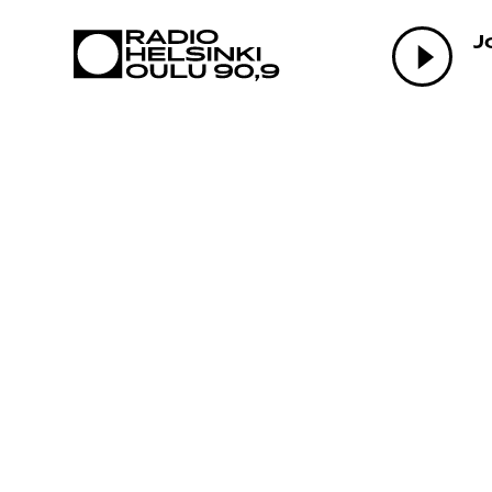
AJANKOHTAI
J
OHJELMAT
TEKIJÄT
ON-DEMAND
PODCAST
MAINOSTA