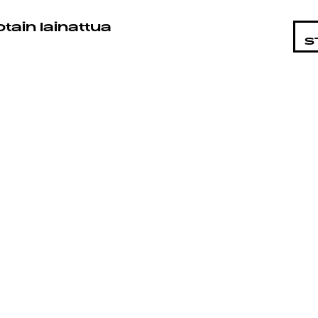
STA
otain lainattua
S