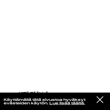
KIRJAUDU SISÄÄN
MITÄ TÄÄLLÄ
TAPAHTUU
VIESTI
Jorja Smith
Käyttämällä tätä sivustoa hyväksyt
STUDIOON
Lost & Found
evästeiden käytön.
Lue lisää täältä.