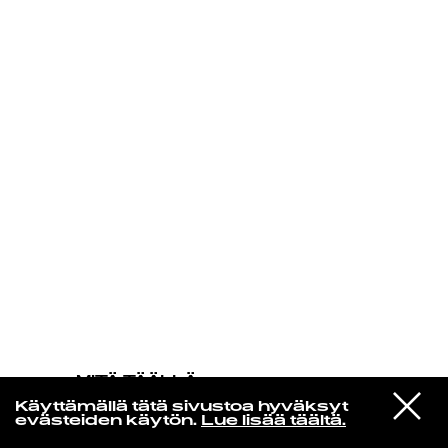
KIRJAUDU SISÄÄN
MITÄ TÄÄLLÄ
TAPAHTUU
VIESTI
El Michels Affair
Käyttämällä tätä sivustoa hyväksyt
STUDIOON
Snakes (feat. Lee Fields)
evästeiden käytön.
Lue lisää täältä.