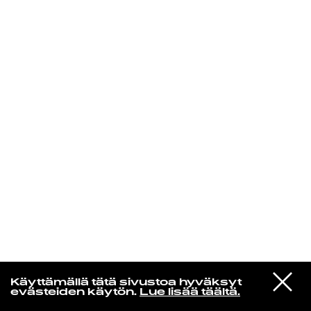
KIRJAUDU SISÄÄN
Aikakone
VIESTI
Mariya Takeuchi
Käyttämällä tätä sivustoa hyväksyt
STUDIOON
シェットランドに頬をうずめて
evästeiden käytön.
Lue lisää täältä.