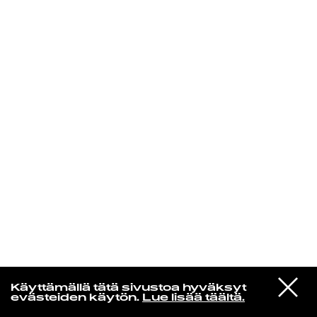
KIRJAUDU SISÄÄN
In un altro mondo
VIESTI
Sufjan Stevens
Käyttämällä tätä sivustoa hyväksyt
STUDIOON
Javelin (To Have And To Hold)
evästeiden käytön.
Lue lisää täältä.