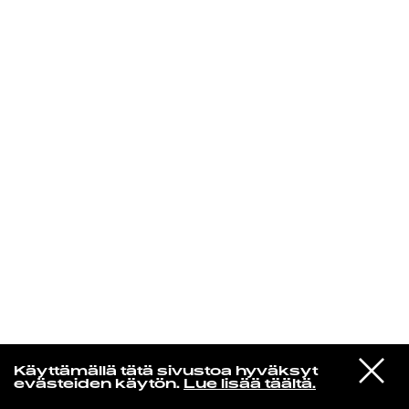
KIRJAUDU SISÄÄN
Jazz kiinnostaa
VIESTI
Smog
Käyttämällä tätä sivustoa hyväksyt
STUDIOON
Cold Blooded Old Times
evästeiden käytön.
Lue lisää täältä.