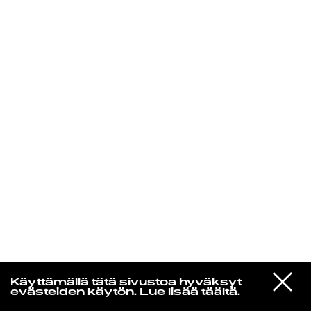
KIRJAUDU SISÄÄN
De Räp Radio Show
VIESTI
Mariya Takeuchi
Käyttämällä tätä sivustoa hyväksyt
STUDIOON
シェットランドに頬をうずめて
evästeiden käytön.
Lue lisää täältä.