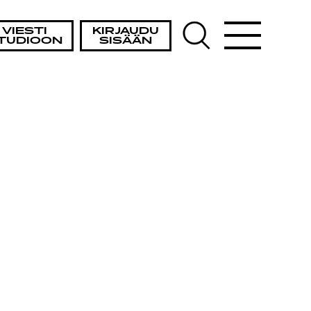
VIESTI
KIRJAUDU
TUDIOON
SISÄÄN