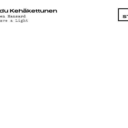
STA
du Kehäkettunen
len Hansard
S
eave a Light