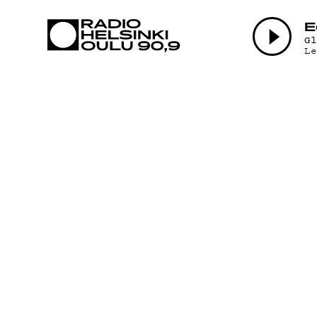
AJANKOHTAI
E
G
L
OHJELMAT
TEKIJÄT
ON-DEMAND
PODCAST
MAINOSTA