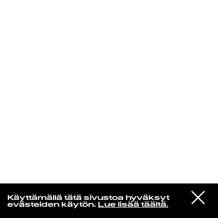
KIRJAUDU SISÄÄN
Yö­mu­siik­kia
VIESTI
Shigeo Sekito
Käyttämällä tätä sivustoa hyväksyt
STUDIOON
A Whiter Shade of Pale
evästeiden käytön.
Lue lisää täältä.