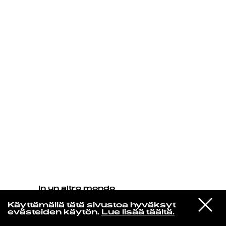
KIRJAUDU SISÄÄN
In un altro mondo
Milton Nascimento & Esperanza
VIESTI
Spalding
Käyttämällä tätä sivustoa hyväksyt
STUDIOON
When You Dream (feat Carolina
evästeiden käytön.
Lue lisää täältä.
Shorter)